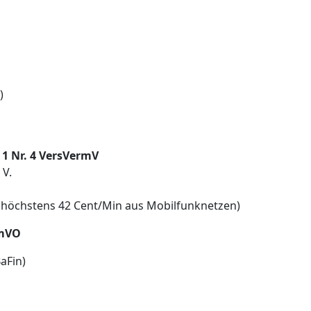
)
 1 Nr. 4 VersVermV
 V.
z, höchstens 42 Cent/Min aus Mobilfunknetzen)
rmVO
aFin)