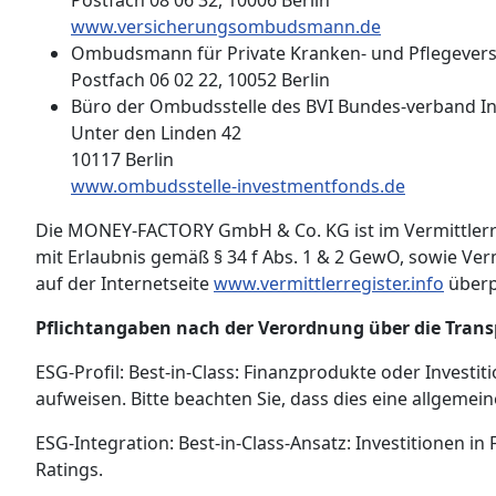
Postfach 08 06 32, 10006 Berlin
www.versicherungsombudsmann.de
Ombudsmann für Private Kranken- und Pflegever
Postfach 06 02 22, 10052 Berlin
Büro der Ombudsstelle des BVI Bundes-verband I
Unter den Linden 42
10117 Berlin
www.ombudsstelle-investmentfonds.de
Die MONEY-FACTORY GmbH & Co. KG ist im Vermittlerreg
mit Erlaubnis gemäß § 34 f Abs. 1 & 2 GewO, sowie Ver
auf der Internetseite
www.vermittlerregister.info
überp
Pflichtangaben nach der Verordnung über die Tran
ESG-Profil: Best-in-Class: Finanzprodukte oder Investi
aufweisen. Bitte beachten Sie, dass dies eine allgemein
ESG-Integration: Best-in-Class-Ansatz: Investitionen i
Ratings.