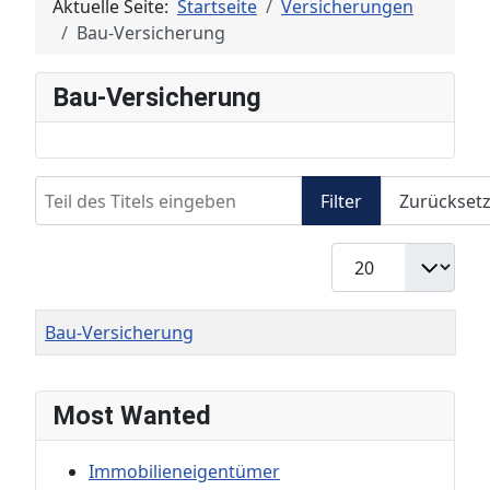
Aktuelle Seite:
Startseite
Versicherungen
Bau-Versicherung
Bau-Versicherung
Teil des Titels eingeben
Filter
Zurückset
Anzeige #
Titel
Bau-Versicherung
Most Wanted
Immobilieneigentümer